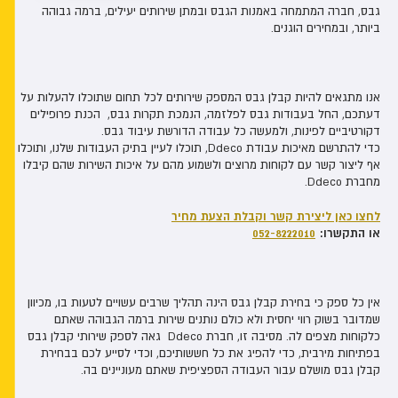
גבס, חברה המתמחה באמנות הגבס ובמתן שירותים יעילים, ברמה גבוהה
ביותר, ובמחירים הוגנים.
אנו מתגאים להיות קבלן גבס המספק שירותים לכל תחום שתוכלו להעלות על
דעתכם, החל בעבודות גבס לפלזמה, הנמכת תקרות גבס, הכנת פרופילים
דקורטיביים לפינות, ולמעשה כל עבודה הדורשת עיבוד גבס.
כדי להתרשם מאיכות עבודת Ddeco, תוכלו לעיין בתיק העבודות שלנו, ותוכלו
אף ליצור קשר עם לקוחות מרוצים ולשמוע מהם על איכות השירות שהם קיבלו
מחברת Ddeco.
לחצו כאן ליצירת קשר וקבלת הצעת מחיר
או התקשרו:
052-8222010
אין כל ספק כי בחירת קבלן גבס הינה תהליך שרבים עשויים לטעות בו, מכיוון
שמדובר בשוק רווי יחסית ולא כולם נותנים שירות ברמה הגבוהה שאתם
כלקוחות מצפים לה. מסיבה זו, חברת Ddeco גאה לספק שירותי קבלן גבס
בפתיחות מירבית, כדי להפיג את כל חששותיכם, וכדי לסייע לכם בבחירת
קבלן גבס מושלם עבור העבודה הספציפית שאתם מעוניינים בה.