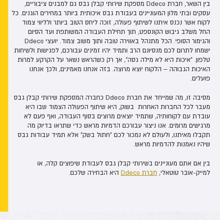
בין השאר, חברת Ddeco מספקת שירותי קבלן גבס גם למבנים ציבוריים,
עסקים ובתי מלון המעוניינים בעבודת גבס איכותית ביותר במחירים הוגנים. כל
לקוח אשר נכנס איתנו לשיתוף פעולה, זוכה ליחס הטוב ביותר ולליווי צמוד
החל משלב גיבוש הקונספט, תוך תחילת העבודה המשותפת ועד הסיום
והגימור הסופי. הכל מתנהל באווירה טובה ותוך משוב צמוד. יועצי Ddeco
ישמחו לתרום לכם מנסיונם הרב ותמיד יהיו זמינים עבורכם, לפגישות ולשיחות
טלפון. "איכות היא לא מילה גסה", אך רק כשהראש נשאר על הקרקע למרות
האיכות הגבוהה – הלקוח יוצא מרוצה. בזה אנחנו מאמינים, ולכך אנחנו
פועלים.
מסיבה זו, מה שמייחד את חברת Ddeco כחברה המספקת שירותי קבלן גבס
מעבר לכל החברות האחרות בשוק, היא שיתוף הפעולה הצמוד שבו היא
עובדת עם לקוחותיה, שתמיד יוצאים מרוצים בסוף העבודה, ואף פעם לא
מרגישים מרומים. אנו ניצור עבורכם הדמיות מראש כדי שתראו בדיוק מה
תקבלו מאיתנו, ולעולם לא נמכור לכם "חתול בשק" אלא תמיד עבודות גבס
שיהיו נאמנות להדמיות מראש.
בין אם אתם מעוניינים בשירותי קבלן גבס לעבודת שיפוצים קלה, או
למייק-אובר טוטאלי,
חברת Ddeco
היא הבחירה שלכם.