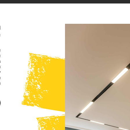
ח
ע
ד
ד
ג
ה
ל
ה
ה