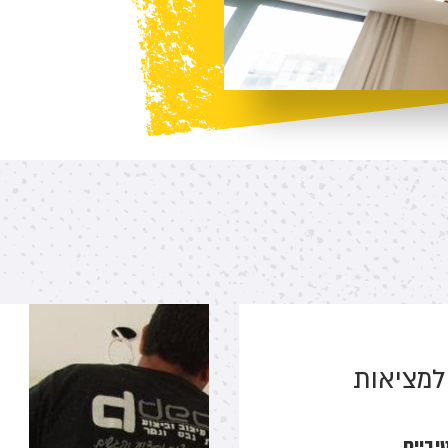
למציאות
יביים