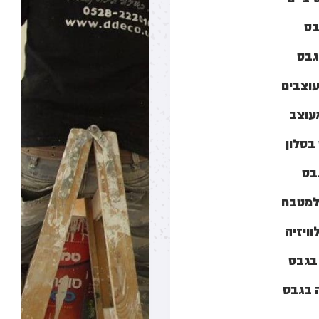
בס
גבס
עוצבים
מעוצב
בסלון
בס
למטבח
וויזיה
 בגבס
 בגבס