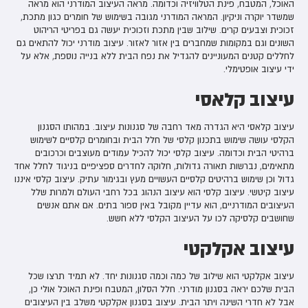
האוכל, המטבח, פינת הטלוויזיה וכדומה. מראה העיצוב המודרני הוא מראה
שמשדר יוקרה וניקיון. המראה המודרני מגובה בשימוש של חומרים כגון מתכת,
זכוכית וצבעים קרים. שילוב שבין מתכת וזכוכית יעשה גם בפריטי הריהוט
השונים וגם במקומות שמחברים בין אזור לאזור. עיצוב מודרני יכול להתאים גם
לחללים קטנים המעוניינים להגדיל את נפח הבית ללא בנייה נוספת, אלא על
ידי עיצוב אופטימלי.
עיצוב קלאסי
עיצוב קלאסי היא הגדרה מאד רחבה של סגנונות עיצוב. במהותו הסגנון
הקלסי עושה שימוש בתכנון קלסי של חלל הבית ובחומרים קלסיים לשימוש
ברהיטי הבית וכדומה. עיצוב קלסי יכול להכיל עמודים מעוצבים וכרכובים
מתאימים, נברשות תאורה גדולות, חלוקה לחדרים ספציפיים בניגוד לחלל אחד
גדול וכן שימוש ברהיטים קלסיים העשויים מעץ ובגימור עתיק. עיצוב קלסי איננו
עיצוב קיטשי. עיצוב קלסי הוא עיצוב הנהוג בכל רחבי העולם ולמרות שלל
העיצובים המודרניים, הוא עדיין מקובל באין ספור בתים. אם אתם אנשים
שחושבים קלסיקה לכו על העיצוב הקלסי ללא חשש.
עיצוב אקלקטי
עיצוב אקלקטי הוא שילוב של כמה וכמה סגנונות יחד. לא תמיד תרצו שכל
הבית שלכם יראה בסגנון מודרני. חלל הסלון, המטבח ופינת האוכל אולי כן,
אבל לא חדרי השינה ויתר הבית. עיצוב בסגנון אקלקטי משלב בין העיצובים