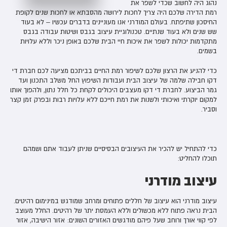
נהוג היה לחשוב שכדי לשפר את
רמת הדירה שלכם היה צריך לחכות לירושה מהסבתא או לחכות שנים לקופת
החיסכון שתיפתח. בעולם המודרני אנו מעוניינים בדברים עכשיו – לא בעוד
שש שנים ולא בעוד שנתיים. טכנולוגיית עיצוב בגבס ושיטות עבודה בגבס
מתקדמות יכולות לשפר את איכות חיי הבית שלכם באופן ניכר וללא עלויות
בשמים.
כדי להניע את הרצון שלכם לשיפור רמת החיים בביתכם מציעה לכם חברת די
דקו חבילה שלמה של עיצוב הבית ועבודות השיפוץ החל משלב התכנון ועד
גמר הביצוע. לחברת די דקו מעצבים היכולים לקחת כל חלל נתון, ולהפוך אותו
למקום יוקרתי ואיכותי ולשנות את רמת חייכם ללא עלויות רבות ובפרק זמן קצר
וסביר.
כדי להתחיל יש להכיר את העיצובים הבסיסיים שניתן לעבוד אתם ושמהם
תוכלו להחליט:
עיצוב מודרני
עיצוב מודרני הוא עיצוב של חללים פתוחים ומרחב שמודגש במינימום רהיטים.
הבית נראה פתוח ללא מכשולים וללא העמסת יתר של רהיטים. החלל מעוצב
לפי קווי אורך ורוחב שעל פיהם מודגשים האזורים השונים: אזור הישיבה, אזור