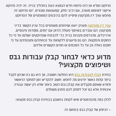
פרויקט תמ"א 38 הינו פיתוח חדש הנמצא כעת בתהליך בנייה. זה יהיה פרויקט
אייקוני לשימוש מעורב, עם רכיבי מלון, קמעונאות ומגורים. יזם פרויקט זה
מחפש עורך דין מקרקעין שיסייע להם בהיבטים המשפטיים של הפרויקט.
עורך דין מקרקעין
מעניק ייעוץ ושירותים משפטיים בכל עניין הקשור בדיני
מקרקעין. הם עובדים בשיתוף פעולה הדוק עם יזמים, מוסדות פיננסיים,
אדריכלים, מהנדסים וחברות בנייה כדי להבטיח שפרויקטים יושלמו על פי כל
החוקים והתקנות. הם גם מייעצים ללקוחות על זכויותיהם וחובותיהם על פי
חוקים כאלה וכן על כל הסכמים או חוזים הקשורים אליהם.
מדוע כדאי לבחור קבלן עבודות גבס
ושיפוצים מקצועי?
בחירת
קבלן לעבודות גבס
היא החלטה חשובה, אך היא גם כזו שניתן לקבל
ביתר קלות כאשר יודעים מה לחפש. חשוב להקדיש זמן למחקר הראשוני
ולוודא שאתם מקבלים את קבלן גבס הטוב ביותר שלא רק יעשה עבודה
איכותית אלא גם יוכל לספק לכם פתרון משתלם.
להלן כמה מהפרמטרים שיש לקחת בחשבון בבחירת קבלן גבס מקצועי:
– הניסיון של קבלן גבס בתחום זה.