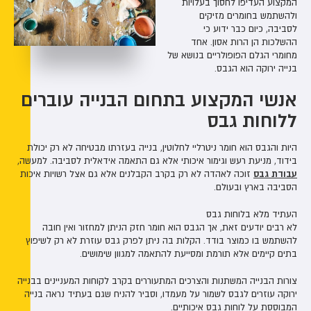
המקצוע העדיפו לחסוך בעלויות
ולהשתמש בחומרים מזיקים
לסביבה, כיום כבר ידוע כי
ההשלכות הן הרות אסון. אחד
מחומרי הגלם הפופולריים בנושא של
בנייה ירוקה הוא הגבס.
אנשי המקצוע בתחום הבנייה עוברים
ללוחות גבס
היות והגבס הוא חומר ניטרליי לחלוטין, בנייה בעזרתו מבטיחה לא רק יכולת
בידוד, מניעת רעש וגימור איכותי אלא גם התאמה אידאלית לסביבה. למעשה,
עבודת גבס
זוכה לאהדה לא רק בקרב הקבלנים אלא גם אצל רשויות איכות
הסביבה בארץ ובעולם.
העתיד מלא בלוחות גבס
לא רבים יודעים זאת, אך הגבס הוא חומר חזק הניתן למחזור ואין חובה
להשתמש בו כמוצר בודד. הקלות בה ניתן לפרק גבס עוזרת לא רק לשיפוץ
בתים קיימים אלא תורמת ומסייעת להתאמה למגוון שימושים.
צורות הבנייה המשתנות והצרכים המתעוררים בקרב לקוחות המעניינים בבנייה
ירוקה עוזרים לגבס לשמור על מעמדו, וסביר להניח שגם בעתיד נראה בנייה
המבוססת על לוחות גבס איכותיים.