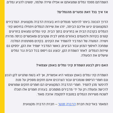
השמדתם מספר נמלים שמצאתם או אפילו שיירה שלמה, ימשיכו להגיע נמלים.
אז איך בכל זאת נפטרים מהנמלים?
הדרך הנכונה ביותר להיפטר מנמלים היא בעזרת הדברה מקצועית. המדבירים
המקצוענים יגיעו אליכם הביתה, יזהו את שיירות הנמלים ויתחילו בחיפוש קיני
הנמלים בקרבת הבית או בחריצים בתוך הבית. קיני נמלים נמצאים בחריצים
קטנים בקירות ולפעמים באזורים מחוץ לבית שקרובים ומאפשרים כניסה מהירה
וישירה. המטרה של המדביר להשמיד את הקינים. בקינים מסתתרת המלכה
שמחכה לאיסוף המזון עבור הביצים, כאשר המדביר ישמיד את הקן, יפסיקו גם
שיירות הנמלים. לאחר השמדת הקן, יבוצע גם ריסוס בכל הבית נגד נמלים
שישלים את הפעולה.
האם ניתן לבצע השמדת קיני נמלים באופן עצמאי?
השמדת קיני נמלים באופן עצמאי היא אפשרית, אך לא בטוח שתגיעו לקן הנכון
וגם חומרי הריסוס שנמכרים עבור הצרכנים אינם חזקים מספיק על מנת
להיפטר מהן לתמיד. חומרי ההדברה המקצועיים הם חומרים חזקים שמורשים
לרכישה ופעולה רק על ידי מדבירים מוסמכים. בעזרת חומרים אלו תוכלו
לשכוח משיירות הנמלים במטבח לתקופה ארוכה מאוד.
המאמר באדיבות חברת
הדברה סנטר
– חברת הדברה מקצועית