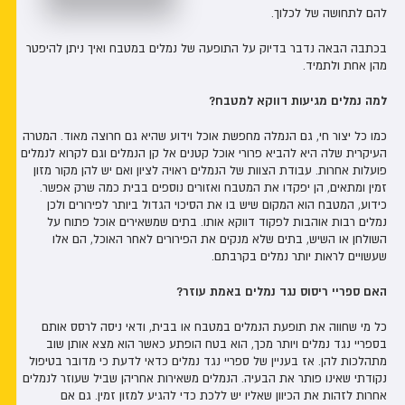
להם לתחושה של לכלוך.
בכתבה הבאה נדבר בדיוק על התופעה של נמלים במטבח ואיך ניתן להיפטר
מהן אחת ולתמיד.
למה נמלים מגיעות דווקא למטבח?
כמו כל יצור חי, גם הנמלה מחפשת אוכל וידוע שהיא גם חרוצה מאוד. המטרה
העיקרית שלה היא להביא פרורי אוכל קטנים אל קן הנמלים וגם לקרוא לנמלים
פועלות אחרות. עבודת הצוות של הנמלים ראויה לציון ואם יש להן מקור מזון
זמין ומתאים, הן יפקדו את המטבח ואזורים נוספים בבית כמה שרק אפשר.
כידוע, המטבח הוא המקום שיש בו את הסיכוי הגדול ביותר לפירורים ולכן
נמלים רבות אוהבות לפקוד דווקא אותו. בתים שמשאירים אוכל פתוח על
השולחן או השיש, בתים שלא מנקים את הפירורים לאחר האוכל, הם אלו
שעשויים לראות יותר נמלים בקרבתם.
האם ספריי ריסוס נגד נמלים באמת עוזר?
כל מי שחווה את תופעת הנמלים במטבח או בבית, ודאי ניסה לרסס אותם
בספריי נגד נמלים ויותר מכך, הוא בטח הופתע כאשר הוא מצא אותן שוב
מתהלכות להן. אז בעניין של ספריי נגד נמלים כדאי לדעת כי מדובר בטיפול
נקודתי שאינו פותר את הבעיה. הנמלים משאירות אחריהן שביל שעוזר לנמלים
אחרות לזהות את הכיוון שאליו יש ללכת כדי להגיע למזון זמין. גם אם