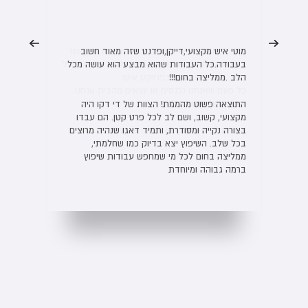
מוטי איש מקצועי,דייקן,ופדנט שזה מאוד חשוב
מוטי איש מקצוע אמין שרואה מעבר לעבודה ומגיע
בעבודה.כל העבודות שהוא מבצע הוא עושה מכל
עם רעיונות עיצוב יצירתיים. ביצע אצלי עבודת גבס
הלב .ממליצה בחום!!!
במטבח – הנמכת תקרה ועיצוב תאורת לדים.
עבודה מצויינת בכל המימדים. מומלץ בחום.
התוצאה פשוט מהממת! הצוות של די דקו היה
מקצועי, קשוב, ושם לב לכל פרט קטן. הם עבדו
בצורה נקייה ומסודרת, ותמיד דאגו שנהיה מרוצים
בכל שלב. השיפוץ יצא בדיוק כמו שחלמתי,
ממליצה בחום לכל מי שמחפש עבודות שיפוץ
ברמה גבוהה ומיוחדת