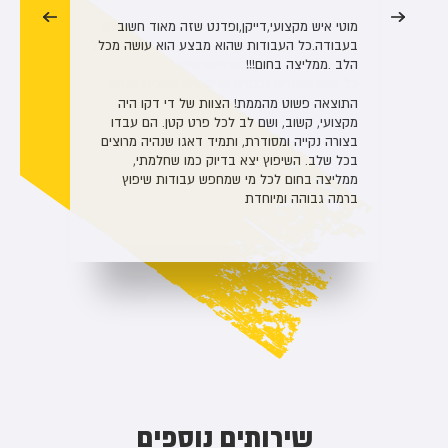
מוטי איש מקצועי,דייקן,ופדנט שזה מאוד חשוב
מוטי איש מקצוע אמין שרואה מעבר לעבודה ומגיע
בעבודה.כל העבודות שהוא מבצע הוא עושה מכל
עם רעיונות עיצוב יצירתיים. ביצע אצלי עבודת גבס
הלב .ממליצה בחום!!!
במטבח – הנמכת תקרה ועיצוב תאורת לדים.
עבודה מצויינת בכל המימדים. מומלץ בחום.
התוצאה פשוט מהממת! הצוות של די דקו היה
מקצועי, קשוב, ושם לב לכל פרט קטן. הם עבדו
בצורה נקייה ומסודרת, ותמיד דאגו שנהיה מרוצים
בכל שלב. השיפוץ יצא בדיוק כמו שחלמתי,
ממליצה בחום לכל מי שמחפש עבודות שיפוץ
ברמה גבוהה ומיוחדת
שירותים נוספים