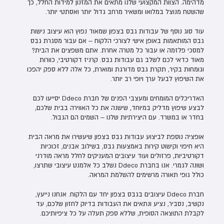
מדהימה. הצוות המקצועי שלנו מתאים את המזנון למידות החלל, כך
שהשטח מנוצל במלואו ומשאיר מרחב גדול יותר ואסתטי יותר.
עוד סוג נוסף של עבודות גבס בצפון שמאוד נפוץ הוא עיצוב נישות
גבס המותאמות באופן אישי לצורכי הלקוח – אם עבור מסגרת גבס
למסכי פלזמה או עבור כל מטרה אחרת. אתם משפצים את הבית?
מאוד כדאי לכם לשלב גם עבודות גבס. קרניז דקורטיבי, כוורות
וגומחות בקיר, תקרת גבס מדורגת ומוארת, כל אלה ללא ספק יהפכו
את השיפוץ לבעל ערך ויופי רב יותר.
האדריכלים המומחים ומעצבי הפנים של חברת Ddeco יסייעו לכם
לבצע שיפוץ מדליק במיוחד, שישנה את כל האווירה בבית שלכם,
בחדר או במשרד. עם היצירתיות שלנו – השמים הם הגבול.
אופציה נוספת לביצוע עבודות גבס בצפון שיעשירו את מראה הבית
היא חיפוי וקישוט קירות באמצעות גבס, בשילוב אבנים, זכוכיות
דקורטיביות, פרזולים ועוד עיצובים המעניקים לחלל מראה מודרני
ושונה לגמרי. אנו בחברת Ddeco נשלב כל אלמנט עיצובי שתרצו,
כולל גופי תאורה מרשימים להשלמת המראה.
חברת Ddeco עיצובים בגבס בצפון יחד עם הלקוח. אנחנו נייעץ,
נקשיב, נסביר, נציע ונתאים את העבודות בדיוק לחזון שלכם, עד
לקבלת התוצאה הסופית, שללא ספק תעלה על כל ציפיותיכם.