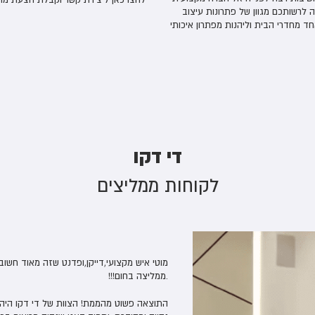
גבס, מעמידה לרשותכם מגוון של פתרונות עיצוב
ד מחדרי הבית וליהנות מפתרון איכותי
די דקו
לקוחות ממליצים
מוטי איש מקצוע אמין שרואה מעבר לעבודה ומג
מוטי איש מקצועי,דייקן,ופדנט שזה מאוד חש
.ממליצה בחום!!!
גבס במטבח – הנמכת תקרה ועיצוב תאורת לדי
התוצאה פשוט מהממת! הצוות של די דקו היה 