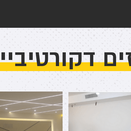
זים דקורטיביי