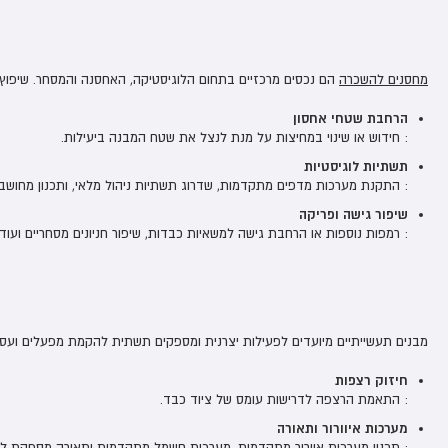
מחסנים להשכרה
הם נכסים מרכזיים בתחום הלוגיסטיקה, האחסנה והמסחר. שיפוץ 
הרחבת שטחי אחסון
: חידוש או שינוי במחיצות על מנת לנצל את שטח המבנה ביעילות.
תשתיות לוגיסטיות
: התקנת מערכות מדפים מתקדמות, שדרוג תשתיות ניהול מלאי, ותכנון מחושב
שיפור גישה ופריקה
: רמפות נוספות או הרחבת גישה למשאיות כבדות, שיפור חניונים מסחריים ועוד.
מבנים תעשייתיים מיועדים לפעילות יצרנית ומספקים תשתית להקמת מפעלים ועסק
חיזוק רצפות
: התאמת הרצפה לדרישות עומס של ציוד כבד.
מערכות איוורור ותאורה
: תכנון מערכות אוורור מתקדמות, מערכות חשמל מתקדמות ותאורה מספקת ל