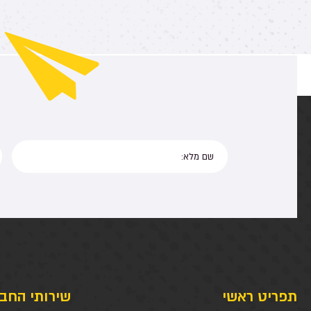
תפריט ראשי
שירותי החב