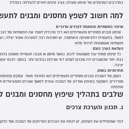
במרכיבים המהותיים של שיפוץ מוצלח, ונציג טיפים חיוניים להצלחה בתהליך.
למה חשוב לשפץ מחסנים ומבנים לתעשי
שיפור התשתיות והתאמה לצרכים עדכניים
: שיפוץ מבנים מסחריים ותעשייתיים הוא דרך מרכזית לשפר את התשתיות של הנכס
למשל, בתעשיית הלוגיסטיקה והאחסנה, יש חשיבות רבה למערכת אוורור יעילה, רצפ
ותשתיות אוטומטיות לניהול מלאי.
העלאת הערך הנכס
: כל שיפוץ מוסיף ערך משמעותי לנכס. כאשר מחסן או מבנה תעשייתי משופץ בהתאם
גבוה יותר שהשוכרים יהיו מוכנים לשלם דמי שכירות גבוהים יותר. בנוסף, הנכס יעמ
יציבה.
תחרותיות בשוק
: השוק של השכרת מבנים מסחריים ותעשייתיים הוא תחרותי מאוד. עסקים מחפשים פ
ומודרניים. השקעה בשיפוץ ושדרוג של המבנה עוזרת למשוך שוכרים פוטנציאליים ו
מתפתח.
שלבים בתהליך שיפוץ מחסנים ומבנים ל
1. תכנון והערכת צרכים
לפני שמתחילים את השיפוץ, יש לנתח את הצרכים המדויקים של המבנה ושל הלקוחו