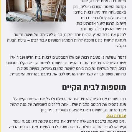
שיטת בניה אחת ויחידה, אשר
נקראת השיטה הקונבנציונלית, ורק
באמצעותה היה ניתן לבנות בתים
חדשים ולשפץ ולהרחיב בתים
קיימים. הרצון ליצור אלטרנטיבות
נוספות והרצון הגדול עוד יותר
לחבק את כדור הארץ ולהיות יותר ירוקים, הביא לעלייתה של שיטה חדשה
הנתונה לרשות כולנו והפכה להיות הפתרון המושלם עבור רבים – שיטת הבניה
הקלה.
נדמה ששיטה זו מטיבה רבות עם אלו המבקשים לבנות בית חדש ועבור אלו
אשר רוצים להרחיב את המבנה הקיים שברשותם. לשיטת הבניה הקלה יתרונות
רבים, החל מעלויות נמוכות ביחס לשיטה הקונבנציונלית, כמויות פסולות
פחותות ומשך עבודה קצר יותר המנגיש לכם את ביתכם במהירות האפשרית.
תוספות לבית הקיים
המון פעמים אנו רוצים להרחיב את הנכס שלנו ולנצל את השטח הקיים על
מנת להפיק את המיטב מהבית שלנו. אחת הדרכים השכיחות על מנת לתעל
את המרחב שברשותנו היא באמצעות תוספות בניה כגון
עבודות גבס
. אם פועמת בלבכם המשאלה להרחיב את ביתכם שכעת הינו מבנה עומד
וקיים או לסדרו מחדש בחלוקה חדשה מוטב לכם לעשות זאת בשיטת הבניה