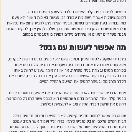
הקלה ובאמצעות חומר הגבס.
תוספות לבית בבניה קלה מאפשרת לכם להימנע משיטת הבניה
הקונבנציונלית אשר דורשת כוח עבודה רב, פגיעה באיכות האוויר ולא מעט
כוח עבודה. בעת שבוחרים בשיטת הבניה הקלה ניתן להגיע לתוצאות נפלאות
ובלתי מתפשרות בזמן קצר ובעלויות נוחות כך שלקבלן אין צורך להקים במקום
מבנה משרדיים זמניים או שירותים ניידים לפועלים ולמבקרים במקום.
מה אפשר לעשות עם גבס?
בית הינו השקעה לטווח הארוך וכמובן שאנו לא רוכשים בתים חדשות לבקרים,
אלא קונים אותו פעם אחת בחיים. בעת שקנינו את הבית שלנו קנינו אותו
בפורמט מסוים ובצורת בניה מסוימת, אך אין זה אומר שעלינו לחיות באותו
המבנה בדיוק גם כעת. אנשים רבים רוצים לרענן את מבנה הבית, לשנות את
הסדר והחלוקה ובעיקר להפיק את המיטב מהחלל הקיים.
אחת הדרכים השכיחות לארגן מחדש את הבית היא באמצעות תוספות לבית
בבניה קלה. אחד החומרים בהם משתמשים הוא הגבס אשר התגלה כחומר נוח
ההולם את שיטת הבניה הקלה ומביא לתוצאות נפלאות.
עם הגבס אפשר לתחום חדרים קיימים, ליצור מחיצות וקירות חדשים בחלל
הבית הקיים שלכם. הגבס מנגיש פיתרון בניה יעיל ועמיד אשר מטיב עמכם
בעת שהנכם משלמים פחות על השדרוג בביתכם. בנוסף לכך, הגבס מאפשר