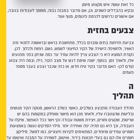
כל זאת עושה איש מקצוע מיומן
ובקיא בהבדלים השונים, וכן, אם מדובר במבנה גבוה, מוסמך לעבודות בגובה,
אם אישורים נדרשים להרמת פיגומים, מנוף ועוד.
צבעים בחזית
צביעת חזיתות בתים ומבנים בכלל, מתחשבת בראש ובראשונה לתנאי מזג
האוויר, ולחשיפה הישירה של הקיר החיצוני לשמש, גשם, רוחות ולכלוך. לכן,
נקודת המוצא היא כי הצבע צריך להיות עמיד עד כמה שניתן בפני מפגעים
אלו, ולאורך זמן. בנוסף, ישנה שימת דגש על מצב הקיר, גילו, ובמה היה צבוע
קודם לכן- האם מדובר בקיר טיח חדש, או כזה שכבר נצבע בעבר מספר
פעמים.
ה
תהליך
תהליך העבודה מתבצע בשלבים, כאשר בשלב הראשון, מנוקה הקיר מגושים
ובליטות שהצטברו עליו, ולאחר מכן הוא מיושר ומוחלק במקומות בהם יש
שריטות, שקעים וחורים, ויצירת משטח עבודה נקי וישר ככל האפשר, שיקלו על
העבודה, וכך היא גם תהיה יפה ואחידה יותר. מילוי הסדקים נעשה באמצעות
חומרים עמידים ומיוחדים, המתאימים לקירות חיצוניים, כמו למשל, סיליקון.
חומרים אלו הם גם בעלי תכונות בידוד, ואיטום, לשמירה על המבנה ואיטומו עד