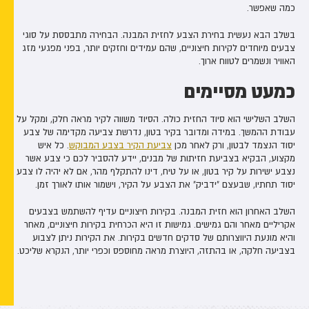
כמה שאפשר.
בשלב הבא נעשית בחירת הצבע לחזית המבנה. הבחירה מתבססת על סוגי
צבעים מיוחדים לקירות חיצוניים, שהם עמידים וחזקים יותר, בפני מפגעי מזג
האוויר ונשמרים לטווח ארוך.
כמעט מסיימים
השלב השלישי הוא סיוד החזית כולה. הסיוד משווה לקיר מראה חלק, ומקל על
עבודת ההמשך. במידה ומדובר בקיר בטון, נדרשת צביעה מקדימה של צבע
יסוד הנצמד לבטון, ורק לאחר מכן
צביעת הקיר בצבע המבוקש
. כל איש
מקצוע, הבקיא בצביעת חזיתות של מבנים, יידע להסביר לכם כי צבע אשר
נצבע ישירות על קיר בטון, או על טיח, דינו להתקלף מהר, אם לא יהיה לו צבע
יסוד תחתיו, שבעצם "ידביק" את הצבע על הקיר, וישמור אותו לאורך זמן.
השלב האחרון הוא חזית המבנה. בקירות חיצוניים עדיף להשתמש בצבעים
אקריליים מאחר והם גמישים. גמישות זו היא הכרחית בקירות חיצוניים, מאחר
והיא מונעת היווצרותם של סדקים חדשים בקירות. את הקירות ניתן לצבוע
בצביעה חלקה, או בהתזה, היוצרת מראה מחוספס וכפרי יותר, הנקרא שליכט.