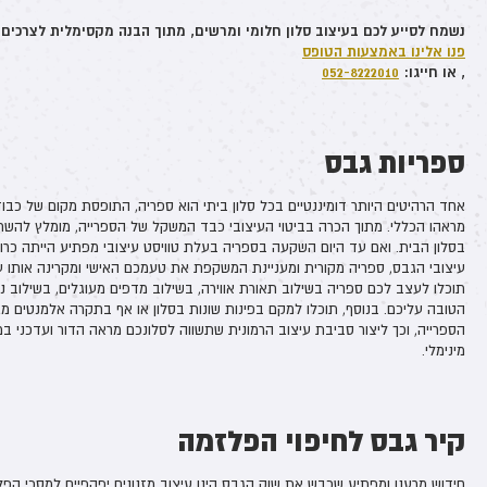
נשמח לסייע לכם בעיצוב סלון חלומי ומרשים, מתוך הבנה מקסימלית לצרכים
פנו אלינו באמצעות הטופס
, או חייגו:
052-8222010
ספריות גבס
אחד הרהיטים היותר דומיננטיים בכל סלון ביתי הוא ספריה, התופסת מקום של כבוד
מראהו הכללי. מתוך הכרה בביטוי העיצובי כבד המשקל של הספרייה, מומלץ להשתמ
בסלון הבית. ואם עד היום השקעה בספריה בעלת טוויסט עיצובי מפתיע הייתה כרוכ
עיצובי הגבס, ספריה מקורית ומעניינת המשקפת את טעמכם האישי ומקרינה אותו על 
תוכלו לעצב לכם ספריה בשילוב תאורת אווירה, בשילוב מדפים מעוגלים, בשילוב נישו
הטובה עליכם. בנוסף, תוכלו למקם בפינות שונות בסלון או אף בתקרה אלמנטים 
הספרייה, וכך ליצור סביבת עיצוב הרמונית שתשווה לסלונכם מראה הדור ועדכני ב
מינימלי.
קיר גבס לחיפוי הפלזמה
חידוש מרענן ומפתיע שכבש את שוק הגבס הינו עיצוב מזנונים יפהפיים למסכי ה