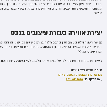
ומודרני ביותר. ניתן לעצב בגבס את כל הקיר עליו תלוי מסך הפלזמה, ולהפוך אות
העיצובי הדומיננטי ביותר, סביבו מרוכזים חיי המשפחה בזמני הבילוי המשותפים והא
מושלם.
יצירת אווירה בעזרת עיצובים בגבס
קביעת הטון השולט בעיצוב סלון ביתכם תלויה בגורמים שונים כמו סגנון הריהוט, סג
והמהירה ליצירת האווירה הרצויה בסלון, כשהתוצאה המתקבלת מרשימה ביותר. ליצ
הקו העיצובי הכולל.
ליצירת מראה מודרני ועדכני, לכו על קווים ישרים, חלקים, ללא הצטעצעויות וחיטובים
נשמח לסייע בכל שאלה –
פנו אלינו באמצעות הטופס באתר
, או התקשרו:
052-8222010