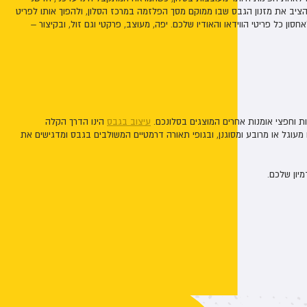
להציב את מזנון הגבס שבו ממוקם מסך הפלזמה במרכז הסלון, ולהפוך אותו לפריט
ן כל פריטי הווידאו והאודיו שלכם. יפה, מעוצב, פרקטי וגם זול, ובקיצור –
נות וחפצי אומנות אחרים המוצגים בסלונכם.
עיצוב בגבס
הינו הדרך הקלה
וגל או מרובע ומסוגנן, ובגופי תאורה דרמטיים המשולבים בגבס ומדגישים את
מיון שלכם.