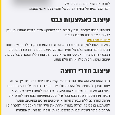
לחדש את מראה הבית ובסופו של
דבר הכל נשען על בחירה נבונה של חומרי גלם ואנשי מקצוע.
עיצוב באמצעות גבס
השימוש בגבס לעיצוב ושיפוץ הבית הפך למבוקש מאד בשנים האחרונות. ניתן
לראות כיצד הגבס משמש לבניית
ארונות אמבטיה
, עיצוב נישות לנוי, תכנון פתרונות אחסון וגם בהנמכת תקרה. לגבס יש יתרונות
רבים. מדובר בחומר גלם זול וזמין, אשר קל לעצב ממנו צורות שונות. בנוסף,
הגבס יוצר גם בידוד אקוסטי ותרמי. את כל היתרונות הללו אפשר לנצל לטובת
עיצוב ושיפוץ הבית כולו, או רק חלק ממנו.
עיצוב חדרי רחצה
חדר האמבטיה הוא אחד החדרים הפונקציונליים ביותר בכל בית, אך אין זה
אומר שצריך להתפשר על המראה שלו. אחד הטרנדים המובילים בעיצוב פנים
ביתי הוא עיצוב וחידוש חדרי אמבטיה, כך שיתאימו לטעם האישי של בעלי
הבית. מהו תפקידו של הגבס בכל זה? ובכן, באמצעות גבס ניתן לחדש את
מראה החדר גם ללא שבירת קירות או שיפוצים ארוכים ומתישים. אפשר
להשתמש בגבס כדי לחלק בצורה אחרת את חלל חדר האמבטיה, להפריד בין
מתחמים בתוך השטח, לבנות מדפים, פינות ישיבה וגם ארונות אמבטיה.