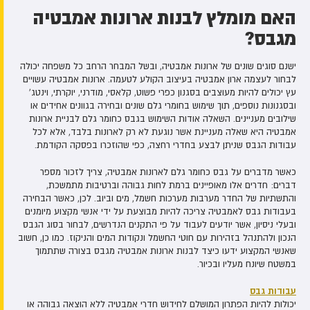
האם מומלץ לבנות ארונות אמבטיה
מגבס?
ישנם סוגים שונים של ארונות אמבטיה, ובשל המבחר הרחב כל משפחה יכולה
לבחור לעצמה ארון אמבטיה בעיצוב הקולע לטעמה. ארונות אמבטיה עשויים
עץ יכולים להיות מעוצבים בסגנון כפרי פשוט, קלאסי, מודרני, יוקרתי, וינטג'
ובסגנונות נוספים, תוך שימוש בחומרי גלם שונים ובחירה בגוונים אחידים או
שילובים מעניינים. השאלה אודות השימוש בגבס כחומר גלם לבניית ארונות
אמבטיה היא שאלה מעניינת אשר נוגעת לא רק לארונות בלבד, אלא לכל
עבודות הגבס שניתן לבצע בחדרי רחצה, כפי שהוזכרו בפסקה הקודמת.
כאשר מדברים על גבס כחומר גלם לארונות אמבטיה, צריך לזכור מספר
דברים: חדרים אלו מאופיינים ברמת לחות גבוהה וברטיבות מתמשכת,
והתשתיות של החדר מערבות מערכות חשמל, מים וביוב. לכן, כאשר הבחירה
בעבודות גבס לאמבטיה צריכה להיות מבוצעת על ידי אנשי מקצוע מיומנים
ובעלי ניסיון, אשר יודעים לעבוד על פי התקנים הנדרשים, לבחור בסוג הגבס
הנכון ולהתנהל בזהירות עם חוטי החשמל ונקודות המים והניקוז. כמו כן, חשוב
שאנשי המקצוע ידעו כיצד לבנות ארונות אמבטיה מגבס בצורה שתתמוך
במשטח שיונח מעליו ובכיור.
עבודות גבס
יכולות להיות הפתרון המושלם לחידוש חדרי אמבטיה ללא הוצאה גבוהה או