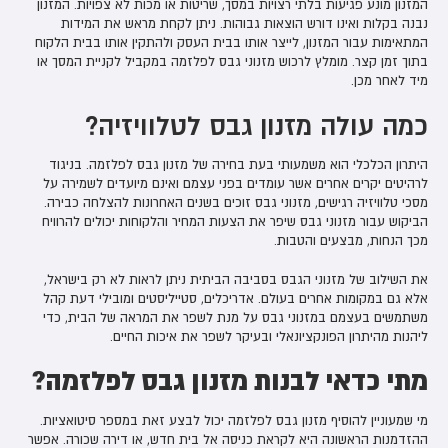
המזנון מונע פגיעות בלתי רצויות במסך, שריטות או מכות לא צפויות. המזנון
נבנה בקלות ואינו דורש הוצאות גבוהות. ניתן לקחת מראש את המידות
המתאימות עבור המזנון, לייצר אותו בבית העסק ולהתקין אותו בבית הלקוח
בתוך זמן קצר. מומלץ לרכוש מזנוני גבס לפלזמה במקביל לקניית המסך או
מיד לאחר מכן.
כמה עולה מזנון גבס לטלוויזיה?
היתרון הכלכלי הוא משמעותי בעת בחירה של מזנון גבס לפלזמה. בניגוד
לרהיטים יקרים אחרים אשר עומדים בפני עצמם ואינם מיועדים לשמירה על
מסכי טלוויזיה רגישים, מזנוני גבס זוכים בשנים האחרונות להצלחה כבירה.
הביקוש עבור מזנוני גבס שיפר את הצעות המחיר והלקוחות יכולים להרוויח
מכך הנחות, מבצעים והטבות.
את השילוב של מזנוני הגבס בסביבה הביתית ניתן לראות לא רק בישראל,
אלא גם במקומות אחרים בעולם. אדריכלים, סטייליסטים ומובילי דעת קהל
משתמשים בעצמם במזנוני גבס על מנת לשפר את המראה של הבית, כדי
ליהנות מהיתרון הפונקציונאלי ובעיקר לשפר את איכות החיים.
מתי כדאי לבנות מזנון גבס לפלזמה?
מי שמעוניין להוסיף מזנון גבס לפלזמה יכול לבצע זאת במספר סיטואציות.
ההזדמנות הראשונה היא לקראת כניסה אל בית חדש, או דירה שכורה. אפשר