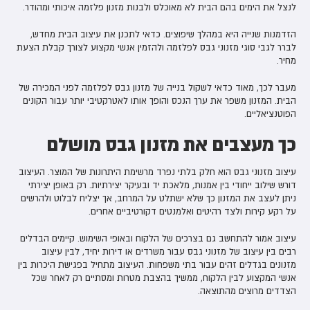
לנצל את הימים בהם הבית לא מאוכלס ולבנות מזנון פלזמה איכותי ומהודר.
הזדמנות שנייה היא במהלך שיפוצים. כדאי לתכנן את עיצוב הבית מחדש,
לברר לגבי סוגי מזנוני גבס לפלזמה ולהזמין אנשי מקצוע לצורך קבלת הצעת
מחיר.
מעבר לכך, מאוד כדאי לשקול בנייה של מזנון גבס לפלזמה לפני המכירה של
הבית. המזנון משפר את ערך הנכס והופך אותו לאטרקטיבי יותר עבור הקונים
הפוטנציאליים.
כך מעצבים את מזנון גבס מושלם
עיצוב מזנוני גבס הוא חלק בלתי נפרד מרשימת היתרונות של המוצר. העיצוב
דורש שילוב ייחודי בין אמנות, מלאכת יד ובעיקר יצירתיות. רק באופן יצירתי
ניתן לעצב את המזנון כך שלא ישתלט על המרחב, אך יצליח לבלוט ולהרשים
על רקע קירות ולצד רהיטים ואלמנטים דקורטיביים אחרים.
עיצוב אמור להתחשב גם בצרכים של הלקוח ובאופי השימוש. קיימים הבדלים
רבים בין עיצוב של מזנוני גבס עבור משרדים או דירות יחיד, לבין עיצוב
מזנונים בגדלים זהים עבור בתי משפחות. העיצוב מתחיל בפגישת היכרות בין
אנשי המקצוע לבין הלקוח, ממשיך בהצבת מטרות ומסתיים רק לאחר שכל
הצדדים מרוצים מהתוצאה.