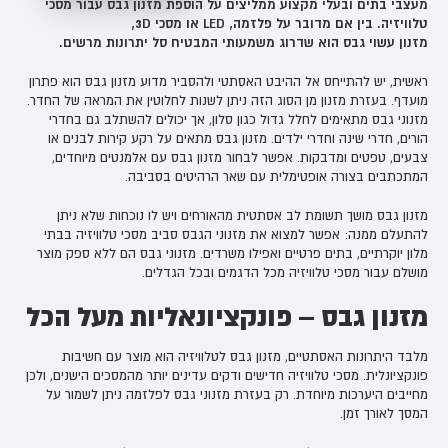
מעצבי בתים ובעלי מקצוע ממליצים על הוספת מזנון גבס עבור מסכי
טלוויזיה. בין אם מדובר על פלזמה, LED או מסכי 3D,
מזנון עשוי גבס הוא שדרוג משמעותי המבטיח סל יתרונות מרשים.
ראשית, יש להתייחס אל ההיבט האסתטי ולהסביר מדוע מזנון גבס הוא פתרון
מועדף. בעזרת מזנון מן הסוג הזה ניתן לשנות לחלוטין את המראה של החדר.
מזנוני גבס מתאימים לחלל גדול כגון סלון, אך יכולים להשתלב גם בחדרי
הורים, חדרי שינה וחדרי ילדים. מזנון גבס מתאים על רקע קירות לבנים או
צבעים, טפטים ומדבקות. אפשר לבחור מזנון גבס עם אלמנטים מיוחדים,
המתכתבים בצורה אופטימלית עם שאר הרהיטים בסביבה.
מזנון גבס מושך תשומת לב אסתטית מהאורחים ויש לו נוכחות שלא ניתן
להתעלם ממנה: אפשר למצוא את מזנוני הגבס סביב מסכי טלוויזיה בבתי
מלון יוקרתיים, בתים פרטיים ואפילו משרדים. מזנוני גבס הם ללא ספק מוצר
מושלם עבור מסכי טלוויזיה מכל הדגמים ובכל הגדלים.
מזנון גבס – פונקציונאליות מעל הכל
מלבד היתרונות האסתטיים, מזנון גבס לטלוויזיה הוא מוצר עם חשיבות
פונקציונלית. מסכי טלוויזיה חדישים ודקים עדינים יותר מהמסכים הישנים, ולכן
מחייבים היערכות מיוחדת. רק בעזרת מזנוני גבס לפלזמה ניתן לשמור על
המסך לאורך זמן.