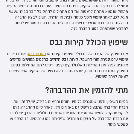
אחד מחומרי הגלם שמשתמשים בהם לצורכי שיפוצים הוא חול בנייה. חול בנייה
עשוי להיות נגוע במגוון מזיקים, בניהם טרמיטים. פעמים רבות טרמיטים מגיעים
מהחול שנמצא מתחת לרצפות ואז הם מתחילים להרוס כל דבר בבית שעשוי
מעץ. לכן, לאחר שיפוץ ולפני כניסה לבית או הדירה, חשוב לבצע הדברה
הכוללת גם הדברת טרמיטים ששונה בתכלית מהדברה בריסוס. יש לפנות
למדביר שמתמחה בסוג הדברה כזה.
שיפוץ הכולל קירות גבס
אם השיפוץ של הדירה שלכם כולל שימוש בקירות או
תקרות גבס
, אתם חייבים
שיפוץ טרם סגירת חורי החשמל. קירות גבס חלולים בחלקים מסוימים ומזיקים
אוהבים לנצל את המחילות האלו ולהקים קינים. ריסוס לתוך המחילות בסיום
השיפוץ וטרם סגירת החורים, ימנע התרבות לא רצויה של מזיקים אשר עשויים
לצאת לאחר השיפוץ.
מתי להזמין את ההדברה?
בסיום השיפוץ ולפני שנסגרים כל מיני חורים וחריצים בדירה, יש להזמין את
חברת ההדברה שתבצע ריסוס גם באזורים אלו. לאחר סיום ההדברה, ניתן
לבקש מהקבלן לסיים את סגירת החורים והאזורים החלולים. כמו כן, יש לדבר
עם חברת ההדברה על מזיקים מיוחדים שזיהיתם כמו טרמיטים, דג הכסף או
פשפשי מיטה.