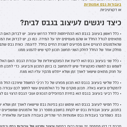
בעבודות גבס אמנותיות
או דקורטיביות.
כיצד ניגשים לעיצוב בגבס לבית?
• כלל ראשון בעיצוב בגבס הוא ההתייחסות לחלל הדרוש עיצוב. יש לבדוק האם הא
מתאימים לגודל החלל או שהם מעמיסים יתר על המידה. כמו כן, יש לבדוק את המרח
שהאלמנטים הרצויים אינם מפריעים לשגרת החיים בחלל. לדוגמה: כוורת גבס שתב
מחלק אחד של החלל לחלק השני תחשב תכנון לקוי שיש להמנע ממנו.
• כלל שני בעיצוב גבס הוא לדעת את הפונקציונליות של עבודת הגבס. האם האלמ
לשמש גם למשהו פונקציונלי שיש להתחשב בו בזמן התכנון והביצוע. כדי לתכנן תש
על חוזק מתאים שישאר לאורך זמן ושלא ייתלש מהקיר עליו הוא מונח.
• כלל שלישי בעיצוב בגבס הוא תכנון מפורט של כל רכיבי החשמל שיורכבו החל ממ
לרמקולים וכיוצא באלה. תכנון מוקדם של כל האלמנטים עשוי לחסוך לכם עבודה מי
• כלל רביעי בעיצוב בגבס הוא בחירת הפרופילים הנכונים ועובי הגבס הרצוי גם לצ
• כלל חמישי לעיצוב בגבס הוא שימוש נכון בפינות גבס שיישארו לאורך זמן ושלא ית
בתכנון, עיצוב ועבודות גבס יש לקחת בחשבון מספר רב של אלמנטים שמשפיעים על
גבס. כשמדובר בעבודות גבס אמנותיות הרי שהדיוק בעבודה והצביעה שלאחריה 
עיצוב ותכנון של עבודות גבס
חברת די דקו מתמחה זה שנים רבות בתחום
ובמיוח