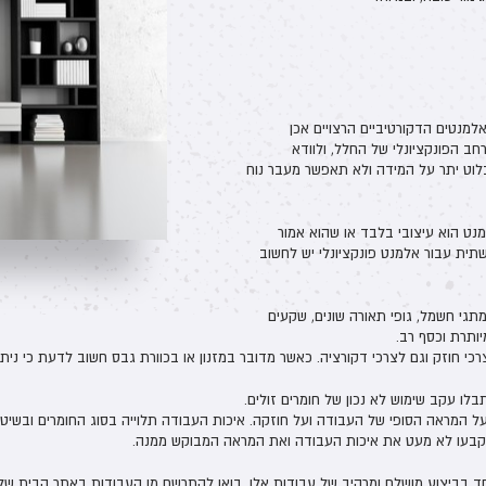
למנטים הדקורטיביים הרצויים אכן
ב הפונקציונלי של החלל, ולוודא
לוט יתר על המידה ולא תאפשר מעבר נוח
נט הוא עיצובי בלבד או שהוא אמור
תית עבור אלמנט פונקציונלי יש לחשוב
תגי חשמל, גופי תאורה שונים, שקעים
ותרת וכסף רב.
רכי חוזק וגם לצרכי דקורציה. כאשר מדובר במזנון או בכוורת גבס חשוב לדעת כי ניתן
בלו עקב שימוש לא נכון של חומרים זולים.
 המראה הסופי של העבודה ועל חוזקה. איכות העבודה תלוייה בסוג החומרים ובשיטו
יקבעו לא מעט את איכות העבודה ואת המראה המבוקש ממנה.
ד בביצוע מושלם ומרהיב של עבודות אלו. בואו להתרשם מן העבודות באתר הבית של