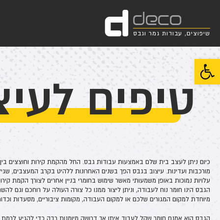
d
deco
שיפוצים, עבודות גמר וגבס
פתח סרגל נגישות
טיפים לעיצ
כיום ניתן לעצב בית שלם באמצעות עבודות גבס. החל מהקמת קירות וחוצצים בין 
מורכבות ועדינות. עיצוב בגבס הפך בשנים האחרונות ללהיט בקרב המעצבים, שגיל
עלויות נמוכות באופן משמעותי מאשר שימוש בחומרי בניין אחרים לצורך הקמת קירות 
הגבס הינו חומר נוח לעבודה, וניתן ליצור ממנו כל צורה העולה על רוחכם וגם לה
מיוחדת למקום המגורים שלכם או למקום העבודה, מקומות ציבוריים, מסעדות וכדומ
הגבס הוא אמנם חומר שקל לעבוד איתו אך דרושה מיומנות רבה כדי להגיע לרמת גי