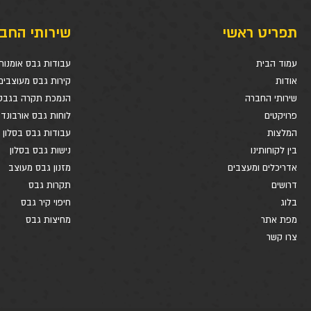
תפריט ראשי
שירותי החב
עמוד הבית
עבודות גבס אומנות
אודות
קירות גבס מעוצבים
שירותי החברה
הנמכת תקרה בגבס
פרויקטים
לוחות גבס אורבונד
המלצות
עבודות גבס בסלון
בין לקוחותינו
נישות גבס בסלון
אדריכלים ומעצבים
מזנון גבס מעוצב
דרושים
תקרות גבס
בלוג
חיפוי קיר גבס
מפת אתר
מחיצות גבס
צרו קשר