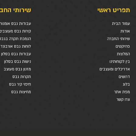
תפריט ראשי
שירותי החב
עמוד הבית
עבודות גבס אומנות
אודות
קירות גבס מעוצבים
שירותי החברה
הנמכת תקרה בגבס
פרויקטים
לוחות גבס אורבונד
המלצות
עבודות גבס בסלון
בין לקוחותינו
נישות גבס בסלון
אדריכלים ומעצבים
מזנון גבס מעוצב
דרושים
תקרות גבס
בלוג
חיפוי קיר גבס
מפת אתר
מחיצות גבס
צרו קשר